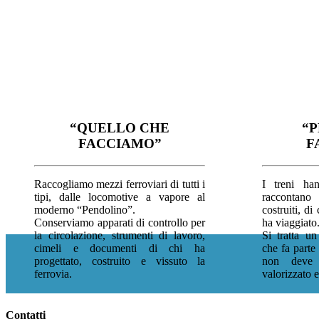
“QUELLO CHE
“P
FACCIAMO”
F
Raccogliamo mezzi ferroviari di tutti i
I treni han
tipi, dalle locomotive a vapore al
raccontano 
moderno “Pendolino”.
costruiti, di 
Conserviamo apparati di controllo per
ha viaggiato
la circolazione, strumenti di lavoro,
Si tratta un
cimeli e documenti di chi ha
che fa parte 
progettato, costruito e vissuto la
non deve 
ferrovia.
valorizzato 
Contatti