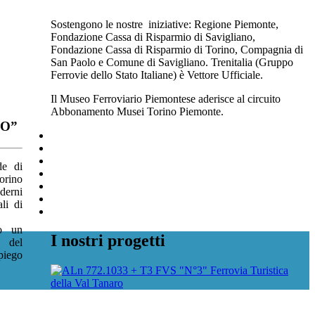
Sostengono le nostre iniziative: Regione Piemonte,
Fondazione Cassa di Risparmio di Savigliano,
Fondazione Cassa di Risparmio di Torino, Compagnia di
San Paolo e Comune di Savigliano. Trenitalia (Gruppo
Ferrovie dello Stato Italiane) è Vettore Ufficiale.
Il Museo Ferroviario Piemontese aderisce al circuito
Abbonamento Musei Torino Piemonte.
O”
de di
orino
derni
ali di
o un
I nostri progetti
e del
iego
Ferrovia Turistica
della Val Tanaro