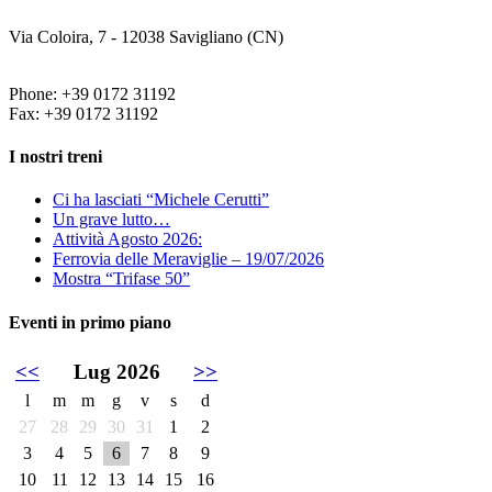
Via Coloira, 7 - 12038 Savigliano (CN)
Phone: +39 0172 31192
Fax: +39 0172 31192
I nostri treni
Ci ha lasciati “Michele Cerutti”
Un grave lutto…
Attività Agosto 2026:
Ferrovia delle Meraviglie – 19/07/2026
Mostra “Trifase 50”
Eventi in primo piano
<<
Lug 2026
>>
l
m
m
g
v
s
d
27
28
29
30
31
1
2
3
4
5
6
7
8
9
10
11
12
13
14
15
16