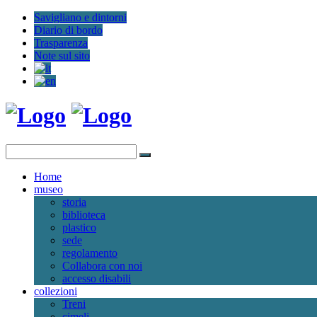
Savigliano e dintorni
Diario di bordo
Trasparenza
Note sul sito
Home
museo
storia
biblioteca
plastico
sede
regolamento
Collabora con noi
accesso disabili
collezioni
Treni
cimeli