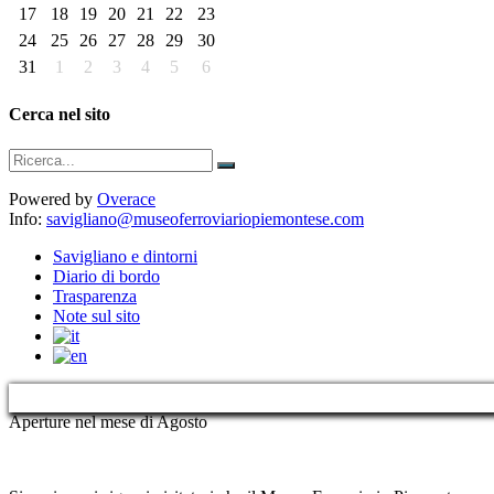
17
18
19
20
21
22
23
24
25
26
27
28
29
30
31
1
2
3
4
5
6
Cerca nel sito
Powered by
Overace
Info:
savigliano@museoferroviariopiemontese.com
Savigliano e dintorni
Diario di bordo
Trasparenza
Note sul sito
Aperture nel mese di Agosto