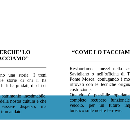
ERCHE’ LO
“COME LO FACCIAM
ACCIAMO”
Restauriamo i mezzi nella se
Savigliano o nell’officina di T
no una storia. I treni
Ponte Mosca, coniugando i mo
le storie di chi li ha
ritrovati con le tecniche origin
chi li ha guidati, di chi ci
costruzione.
.
Quando è possibile operiam
 patrimonio inestimabile,
completo recupero funzional
della nostra cultura e che
veicolo, per un futuro imp
esssere disperso, ma
turistico sulle nostre ferrovie.
e tramandato.