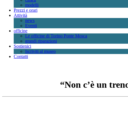
modelli
Prezzi e orari
Attività
news
Eventi
officine
Le officine di Torino Ponte Mosca
grandi riparazioni
Sostienici
Iscriviti al museo
Contatti
“Non c’è un treno