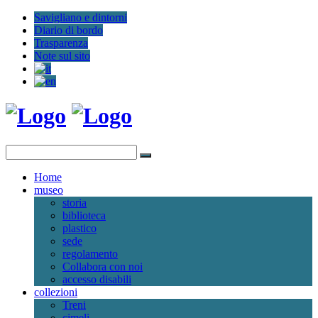
Savigliano e dintorni
Diario di bordo
Trasparenza
Note sul sito
Home
museo
storia
biblioteca
plastico
sede
regolamento
Collabora con noi
accesso disabili
collezioni
Treni
cimeli