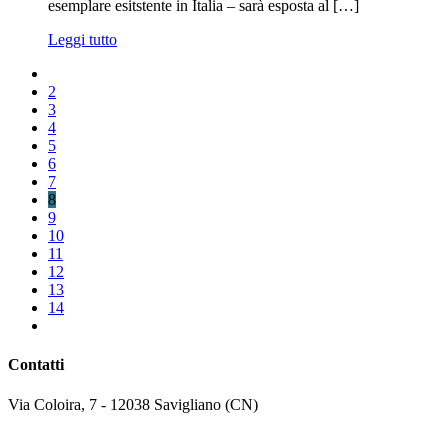
esemplare esitstente in Italia – sarà esposta al […]
Leggi tutto
2
3
4
5
6
7
8
9
10
11
12
13
14
Contatti
Via Coloira, 7 - 12038 Savigliano (CN)