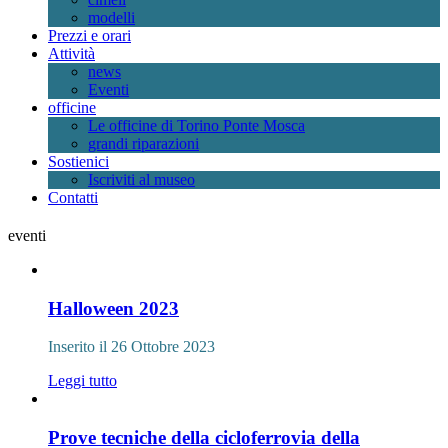
modelli
Prezzi e orari
Attività
news
Eventi
officine
Le officine di Torino Ponte Mosca
grandi riparazioni
Sostienici
Iscriviti al museo
Contatti
eventi
Halloween 2023
Inserito il 26 Ottobre 2023
Leggi tutto
Prove tecniche della cicloferrovia della