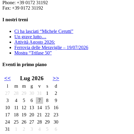
Phone: +39 0172 31192
Fax: +39 0172 31192
I nostri treni
Ci ha lasciati “Michele Cerutti”
Un grave lutto…
Attività Agosto 2026:
Ferrovia delle Meraviglie – 19/07/2026
Mostra “Trifase 50”
Eventi in primo piano
<<
Lug 2026
>>
l
m
m
g
v
s
d
27
28
29
30
31
1
2
3
4
5
6
7
8
9
10
11
12
13
14
15
16
17
18
19
20
21
22
23
24
25
26
27
28
29
30
31
1
2
3
4
5
6