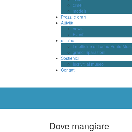
cimeli
modelli
Prezzi e orari
Attività
news
Eventi
officine
Le officine di Torino Ponte Mos
grandi riparazioni
Sostienici
Iscriviti al museo
Contatti
Dove mangiare