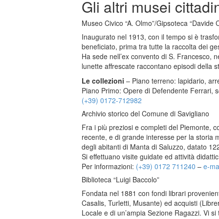
Gli altri musei cittadi
Museo Civico “A. Olmo”/Gipsoteca “Davide 
Inaugurato nel 1913, con il tempo si è trasfo
beneficiato, prima tra tutte la raccolta dei g
Ha sede nell’ex convento di S. Francesco, nel
lunette affrescate raccontano episodi della 
Le collezioni
– Piano terreno: lapidario, ar
Piano Primo: Opere di Defendente Ferrari, scu
(+39) 0172-712982
Archivio storico del Comune di Savigliano
Fra i più preziosi e completi del Piemonte,
recente, e di grande interesse per la storia
degli abitanti di Manta di Saluzzo, datato 12
Si effettuano visite guidate ed attività didatt
Per informazioni:
(+39) 0172 711240
–
e-mai
Biblioteca “Luigi Baccolo”
Fondata nel 1881 con fondi librari provenient
Casalis, Turletti, Musante) ed acquisti (Lib
Locale e di un’ampia Sezione Ragazzi. Vi si 