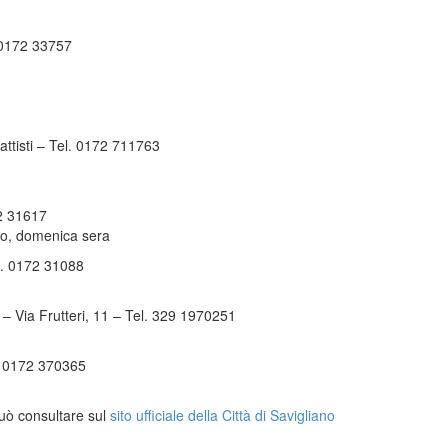
 0172 33757
ttisti – Tel. 0172 711763
72 31617
zo, domenica sera
l. 0172 31088
– Via Frutteri, 11 – Tel. 329 1970251
. 0172 370365
 può consultare sul
sito ufficiale della Città di Savigliano