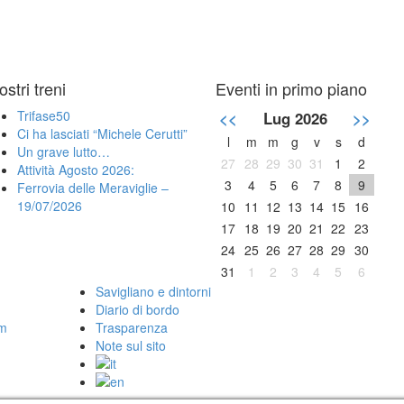
ostri treni
Eventi in primo piano
Trifase50
<<
Lug 2026
>>
Ci ha lasciati “Michele Cerutti”
l
m
m
g
v
s
d
Un grave lutto…
27
28
29
30
31
1
2
Attività Agosto 2026:
3
4
5
6
7
8
9
Ferrovia delle Meraviglie –
19/07/2026
10
11
12
13
14
15
16
17
18
19
20
21
22
23
24
25
26
27
28
29
30
31
1
2
3
4
5
6
Savigliano e dintorni
Diario di bordo
om
Trasparenza
Note sul sito