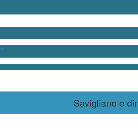
ca
Savigliano e din