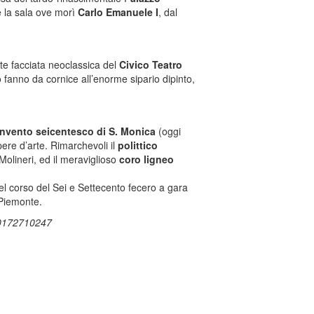
e la sala ove morì
Carlo Emanuele I
, dal
nte facciata neoclassica del
Civico Teatro
ro fanno da cornice all’enorme sipario dipinto,
nvento seicentesco di S. Monica
(oggi
pere d’arte. Rimarchevoli il
polittico
Molineri, ed il meraviglioso
coro ligneo
el corso del Sei e Settecento fecero a gara
Piemonte.
9) 0172710247