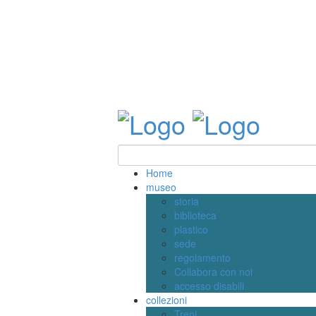
Home
museo
storia
biblioteca
plastico
sede
regolamento
Collabora con noi
accesso disabili
collezioni
Treni