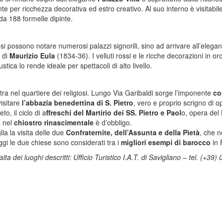
e per ricchezza decorativa ed estro creativo. Al suo interno è visitabil
da 188 formelle dipinte.
si possono notare numerosi palazzi signorili, sino ad arrivare all’elega
a di
Maurizio Eula
(1834-36). I velluti rossi e le ricche decorazioni in o
tica lo rende ideale per spettacoli di alto livello.
ntra nel quartiere dei religiosi. Lungo Via Garibaldi sorge l’imponente
co
visitare
l’abbazia benedettina di S. Pietro
, vero e proprio scrigno di o
o, il ciclo di a
ffreschi del Martirio dei SS. Pietro e Paol
o, opera del 
a nel
chiostro rinascimentale
è d’obbligo.
a la visita delle due
Confraternite, dell’Assunta e della Pietà
, che n
gi le due chiese sono considerati tra i
migliori esempi di barocco
in 
ita dei luoghi descritti: Ufficio Turistico I.A.T. di Savigliano – tel. (+3