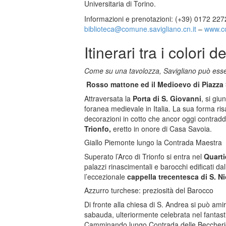
Universitaria di Torino.
Informazioni e prenotazioni: (+39) 0172 227
biblioteca@comune.savigliano.
cn.it
–
www.co
Itinerari tra i colori de
Come su una tavolozza, Savigliano può essere
Rosso mattone ed il Medioevo di Piazza
Attraversata la
Porta di S. Giovanni
, si gi
foranea medievale in Italia. La sua forma risal
decorazioni in cotto che ancor oggi contradd
Trionfo,
eretto in onore di Casa Savoia.
Giallo Piemonte lungo la Contrada Maestra
Superato l’Arco di Trionfo si entra nel
Quarti
palazzi rinascimentali e barocchi edificati dall
l’eccezionale
cappella trecentesca di S. Ni
Azzurro turchese: preziosità del Barocco
Di fronte alla chiesa di S. Andrea si può ami
sabauda, ulteriormente celebrata nel fantastico
Camminando lungo Contrada delle Beccherie 