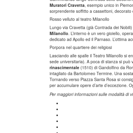
Muratori Cravetta
, esempio unico in Piemont
sorprendente soffitto a cassettoni, decorato 
Rosso velluto al teatro Milanollo
Lungo via Cravetta (già Contrada dei Nobili) 
Milanollo
. L’interno è un vero gioiello, oper
dedicato ad Apollo ed il Parnaso. L’ottima acus
Porpora nel quartiere dei religiosi
Lasciando alle spalle il Teatro Milanollo si e
sede universitaria). A poca di stanza si può 
rinascimentale
(1510) di Gandolfino da Roret
intagliato da Bartolomeo Termine. Una sost
Tornando verso Piazza Santa Rosa si consigli
per accumulare opere d’arte d’eccezione. Og
Per maggiori informazioni sulle modalità di vis