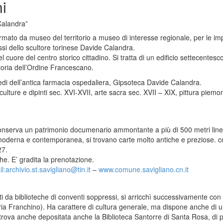
ni
Calandra”
rmato da museo del territorio a museo di interesse regionale, per le imp
essi dello scultore torinese Davide Calandra.
 cuore del centro storico cittadino. Si tratta di un edificio settecentes
storia dell’Ordine Francescano.
redi dell’antica farmacia ospedaliera, Gipsoteca Davide Calandra.
lture e dipinti sec. XVI-XVII, arte sacra sec. XVII – XIX, pittura piem
 conserva un patrimonio documenario ammontante a più di 500 metri line
 moderna e contemporanea, si trovano carte molto antiche e preziose. com
27.
iche. E’ gradita la prenotazione.
l:archivio.st.savigliano@
tin.it
–
www.comune.savigliano.cn.it
i da biblioteche di conventi soppressi, si arricchì successivamente con do
reria Franchino). Ha carattere di cultura generale, ma dispone anche di
trova anche depositata anche la Biblioteca Santorre di Santa Rosa, di p