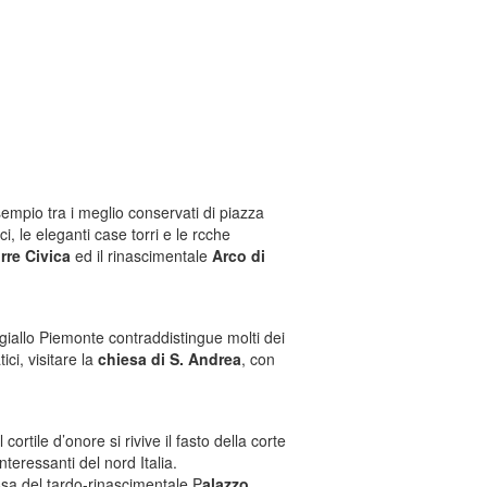
sempio tra i meglio conservati di piazza
i, le eleganti case torri e le rcche
rre Civica
ed il rinascimentale
Arco di
giallo Piemonte contraddistingue molti dei
ici, visitare la
chiesa di S. Andrea
, con
l cortile d’onore si rivive il fasto della corte
nteressanti del nord Italia.
ssa del tardo-rinascimentale P
alazzo