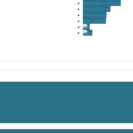
Savigliano e dintorni
Diario di bordo
Trasparenza
Note sul sito