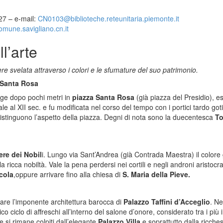
27 – e-mail:
CN0103@biblioteche.
reteunitaria.piemonte.it
mune.savigliano.cn.it
ll’arte
 svelata attraverso i colori e le sfumature del suo patrimonio.
 Santa Rosa
unge dopo pochi metri in
piazza Santa Rosa
(già piazza del Presidio), e
e al XII sec. e fu modificata nel corso del tempo con i portici tardo gotic
istinguono l’aspetto della piazza. Degni di nota sono la duecentesca
To
ere dei Nobil
i. Lungo via Sant’Andrea (già Contrada Maestra) il colore 
a ricca nobiltà. Vale la pena perdersi nei cortili e negli androni aristocrat
cola
,oppure arrivare fino alla chiesa di
S. Maria della Pieve.
rare l’imponente architettura barocca di
Palazzo Taffini d’Acceglio
. Ne
 ciclo di affreschi all’interno del salone d’onore, considerato tra i più i
si rimane colpiti dall’elegante
Palazzo Villa
e soprattutto dalla ricche