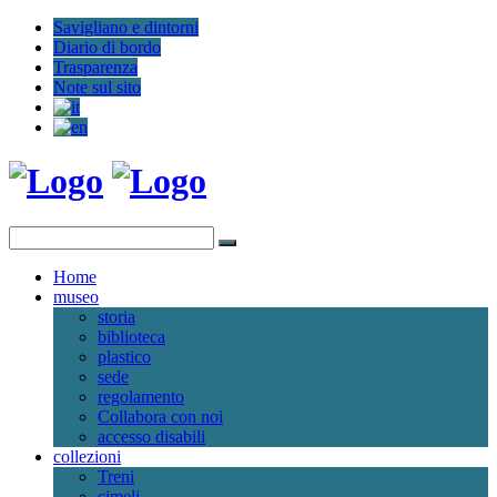
Savigliano e dintorni
Diario di bordo
Trasparenza
Note sul sito
Home
museo
storia
biblioteca
plastico
sede
regolamento
Collabora con noi
accesso disabili
collezioni
Treni
cimeli