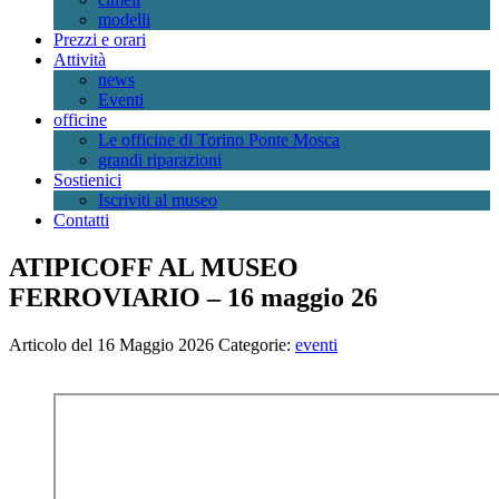
modelli
Prezzi e orari
Attività
news
Eventi
officine
Le officine di Torino Ponte Mosca
grandi riparazioni
Sostienici
Iscriviti al museo
Contatti
ATIPICOFF AL MUSEO
FERROVIARIO – 16 maggio 26
Articolo del 16 Maggio 2026
Categorie:
eventi