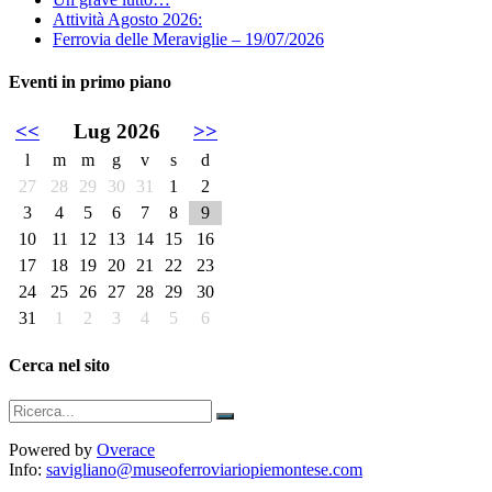
Attività Agosto 2026:
Ferrovia delle Meraviglie – 19/07/2026
Eventi in primo piano
<<
Lug 2026
>>
l
m
m
g
v
s
d
27
28
29
30
31
1
2
3
4
5
6
7
8
9
10
11
12
13
14
15
16
17
18
19
20
21
22
23
24
25
26
27
28
29
30
31
1
2
3
4
5
6
Cerca nel sito
Powered by
Overace
Info:
savigliano@museoferroviariopiemontese.com