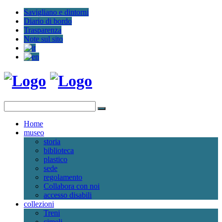
Savigliano e dintorni
Diario di bordo
Trasparenza
Note sul sito
Home
museo
storia
biblioteca
plastico
sede
regolamento
Collabora con noi
accesso disabili
collezioni
Treni
cimeli