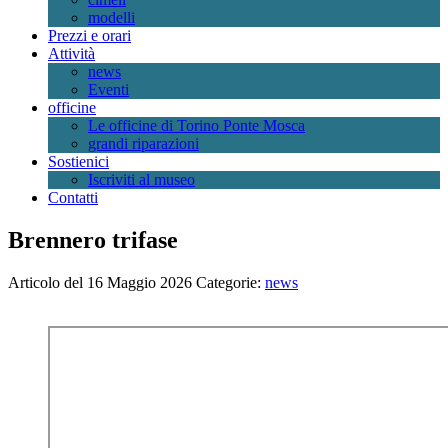
modelli
Prezzi e orari
Attività
news
Eventi
officine
Le officine di Torino Ponte Mosca
grandi riparazioni
Sostienici
Iscriviti al museo
Contatti
Brennero trifase
Articolo del 16 Maggio 2026
Categorie:
news