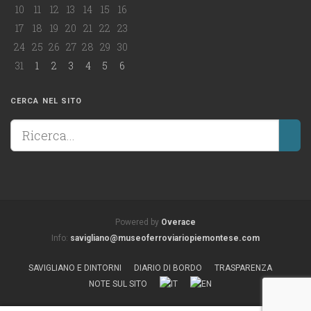
10
11
12
13
14
15
16
17
18
19
20
21
22
23
24
25
26
27
28
29
30
31
1
2
3
4
5
6
CERCA NEL SITO
Powered by
Overace
Info:
savigliano@museoferroviariopiemontese.com
SAVIGLIANO E DINTORNI
DIARIO DI BORDO
TRASPARENZA
NOTE SUL SITO