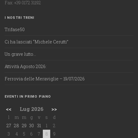
Fax: +39 0172 31192
I NOSTRI TRENI
Trifase50
Ci ha lasciati “Michele Cerutti”
Un grave lutto…
Attività Agosto 2026:
Ferrovia delle Meraviglie – 19/07/2026
EVENTI IN PRIMO PIANO
<<
Lug 2026
>>
l
m
m
g
v
s
d
27
28
29
30
31
1
2
3
4
5
6
7
8
9