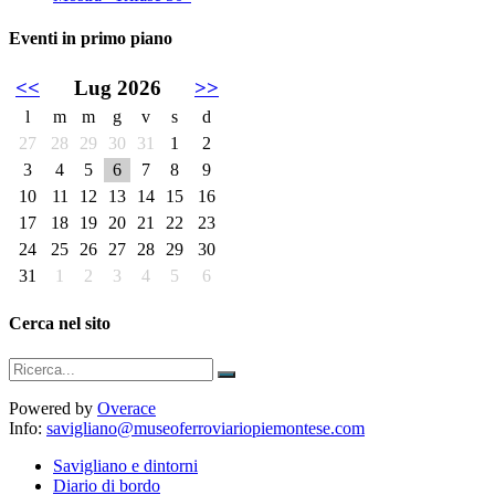
Eventi in primo piano
<<
Lug 2026
>>
l
m
m
g
v
s
d
27
28
29
30
31
1
2
3
4
5
6
7
8
9
10
11
12
13
14
15
16
17
18
19
20
21
22
23
24
25
26
27
28
29
30
31
1
2
3
4
5
6
Cerca nel sito
Powered by
Overace
Info:
savigliano@museoferroviariopiemontese.com
Savigliano e dintorni
Diario di bordo