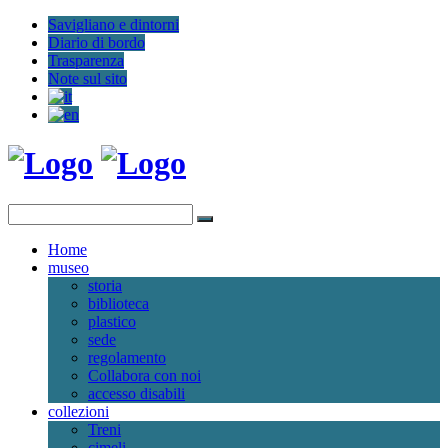
Savigliano e dintorni
Diario di bordo
Trasparenza
Note sul sito
Home
museo
storia
biblioteca
plastico
sede
regolamento
Collabora con noi
accesso disabili
collezioni
Treni
cimeli