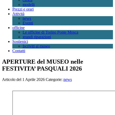
modelli
Prezzi e orari
Attività
news
Eventi
officine
Le officine di Torino Ponte Mosca
grandi riparazioni
Sostienici
Iscriviti al museo
Contatti
APERTURE del MUSEO nelle
FESTIVITA’ PASQUALI 2026
Articolo del 1 Aprile 2026
Categorie:
news