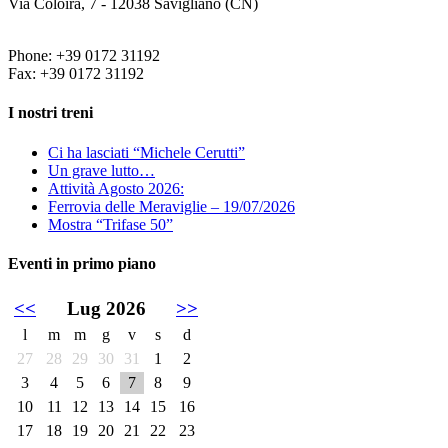
Via Coloira, 7 - 12038 Savigliano (CN)
Phone: +39 0172 31192
Fax: +39 0172 31192
I nostri treni
Ci ha lasciati “Michele Cerutti”
Un grave lutto…
Attività Agosto 2026:
Ferrovia delle Meraviglie – 19/07/2026
Mostra “Trifase 50”
Eventi in primo piano
<<
Lug 2026
>>
l
m
m
g
v
s
d
27
28
29
30
31
1
2
3
4
5
6
7
8
9
10
11
12
13
14
15
16
17
18
19
20
21
22
23