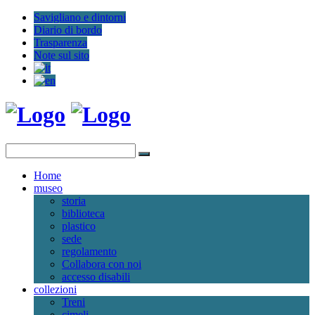
Savigliano e dintorni
Diario di bordo
Trasparenza
Note sul sito
Home
museo
storia
biblioteca
plastico
sede
regolamento
Collabora con noi
accesso disabili
collezioni
Treni
cimeli