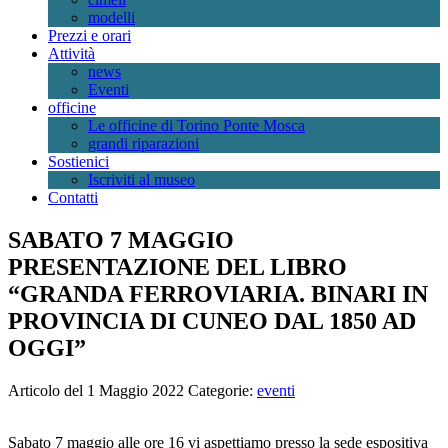
modelli
Prezzi e orari
Attività
news
Eventi
officine
Le officine di Torino Ponte Mosca
grandi riparazioni
Sostienici
Iscriviti al museo
Contatti
SABATO 7 MAGGIO
PRESENTAZIONE DEL LIBRO
“GRANDA FERROVIARIA. BINARI IN
PROVINCIA DI CUNEO DAL 1850 AD
OGGI”
Articolo del 1 Maggio 2022
Categorie:
eventi
Sabato 7 maggio alle ore 16 vi aspettiamo presso la sede espositiva