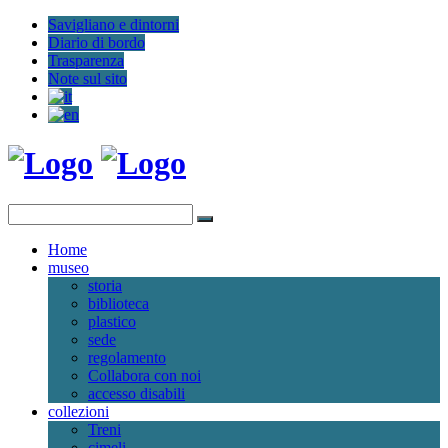
Savigliano e dintorni
Diario di bordo
Trasparenza
Note sul sito
Home
museo
storia
biblioteca
plastico
sede
regolamento
Collabora con noi
accesso disabili
collezioni
Treni
cimeli