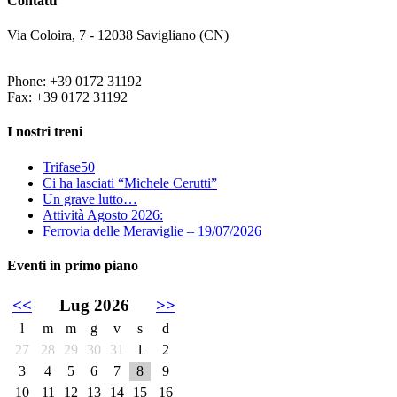
Contatti
Via Coloira, 7 - 12038 Savigliano (CN)
Phone: +39 0172 31192
Fax: +39 0172 31192
I nostri treni
Trifase50
Ci ha lasciati “Michele Cerutti”
Un grave lutto…
Attività Agosto 2026:
Ferrovia delle Meraviglie – 19/07/2026
Eventi in primo piano
<<
Lug 2026
>>
l
m
m
g
v
s
d
27
28
29
30
31
1
2
3
4
5
6
7
8
9
10
11
12
13
14
15
16