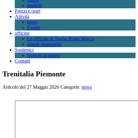
modelli
Prezzi e orari
Attività
news
Eventi
officine
Le officine di Torino Ponte Mosca
grandi riparazioni
Sostienici
Iscriviti al museo
Contatti
Trenitalia Piemonte
Articolo del 27 Maggio 2026
Categorie:
news