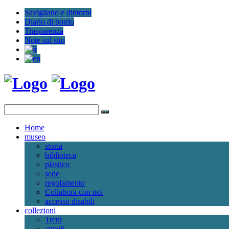
Savigliano e dintorni
Diario di bordo
Trasparenza
Note sul sito
Home
museo
storia
biblioteca
plastico
sede
regolamento
Collabora con noi
accesso disabili
collezioni
Treni
cimeli