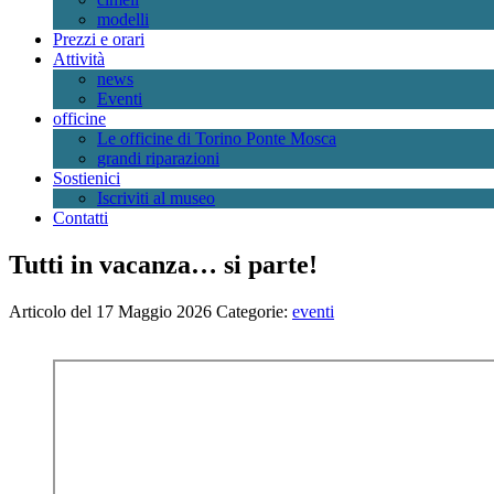
modelli
Prezzi e orari
Attività
news
Eventi
officine
Le officine di Torino Ponte Mosca
grandi riparazioni
Sostienici
Iscriviti al museo
Contatti
Tutti in vacanza… si parte!
Articolo del 17 Maggio 2026
Categorie:
eventi