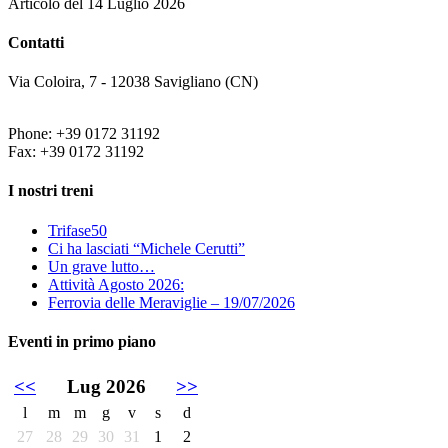
Articolo del 14 Luglio 2026
Contatti
Via Coloira, 7 - 12038 Savigliano (CN)
Phone: +39 0172 31192
Fax: +39 0172 31192
I nostri treni
Trifase50
Ci ha lasciati “Michele Cerutti”
Un grave lutto…
Attività Agosto 2026:
Ferrovia delle Meraviglie – 19/07/2026
Eventi in primo piano
<<
Lug 2026
>>
l
m
m
g
v
s
d
27
28
29
30
31
1
2