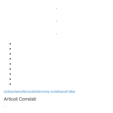
cicloturismo
ferrociclo
ferrovia turistica
rail bike
Articoli Correlati