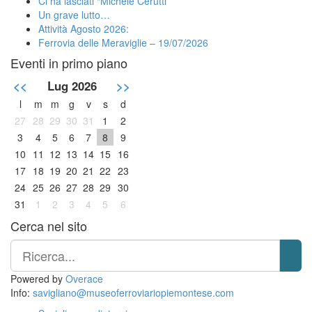
Ci ha lasciati “Michele Cerutti”
Un grave lutto…
Attività Agosto 2026:
Ferrovia delle Meraviglie – 19/07/2026
Eventi in primo piano
<<
Lug 2026
>>
l
m
m
g
v
s
d
27
28
29
30
31
1
2
3
4
5
6
7
8
9
10
11
12
13
14
15
16
17
18
19
20
21
22
23
24
25
26
27
28
29
30
31
1
2
3
4
5
6
Cerca nel sito
Powered by
Overace
Info:
savigliano@museoferroviariopiemontese.com