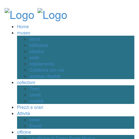
Home
museo
storia
biblioteca
plastico
sede
regolamento
Collabora con noi
accesso disabili
collezioni
Treni
cimeli
modelli
Prezzi e orari
Attività
news
Eventi
officine
Le officine di Torino Ponte Mosca