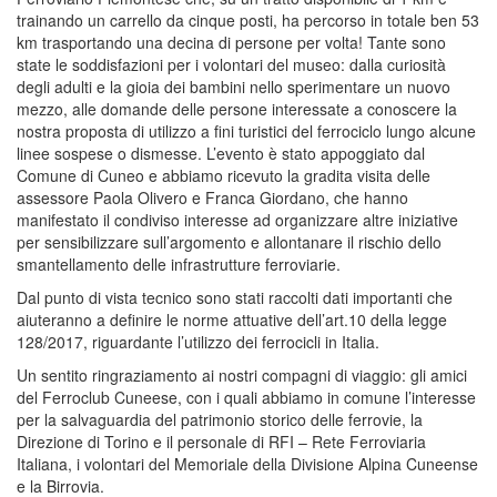
trainando un carrello da cinque posti, ha percorso in totale ben 53
km trasportando una decina di persone per volta! Tante sono
state le soddisfazioni per i volontari del museo: dalla curiosità
degli adulti e la gioia dei bambini nello sperimentare un nuovo
mezzo, alle domande delle persone interessate a conoscere la
nostra proposta di utilizzo a fini turistici del ferrociclo lungo alcune
linee sospese o dismesse. L’evento è stato appoggiato dal
Comune di Cuneo e abbiamo ricevuto la gradita visita delle
assessore Paola Olivero e Franca Giordano, che hanno
manifestato il condiviso interesse ad organizzare altre iniziative
per sensibilizzare sull’argomento e allontanare il rischio dello
smantellamento delle infrastrutture ferroviarie.
Dal punto di vista tecnico sono stati raccolti dati importanti che
aiuteranno a definire le norme attuative dell’art.10 della legge
128/2017, riguardante l’utilizzo dei ferrocicli in Italia.
Un sentito ringraziamento ai nostri compagni di viaggio: gli amici
del Ferroclub Cuneese, con i quali abbiamo in comune l’interesse
per la salvaguardia del patrimonio storico delle ferrovie, la
Direzione di Torino e il personale di RFI – Rete Ferroviaria
Italiana, i volontari del Memoriale della Divisione Alpina Cuneense
e la Birrovia.