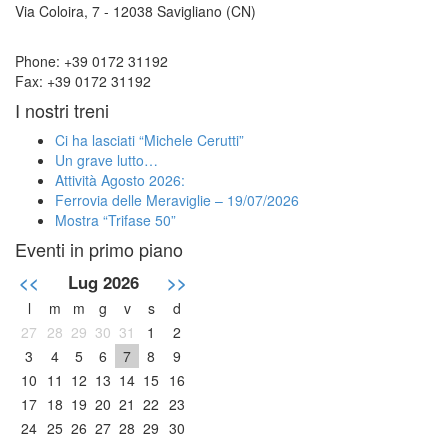
Via Coloira, 7 - 12038 Savigliano (CN)
Phone: +39 0172 31192
Fax: +39 0172 31192
I nostri treni
Ci ha lasciati “Michele Cerutti”
Un grave lutto…
Attività Agosto 2026:
Ferrovia delle Meraviglie – 19/07/2026
Mostra “Trifase 50”
Eventi in primo piano
<<
Lug 2026
>>
l
m
m
g
v
s
d
27
28
29
30
31
1
2
3
4
5
6
7
8
9
10
11
12
13
14
15
16
17
18
19
20
21
22
23
24
25
26
27
28
29
30