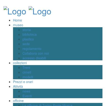
Home
museo
storia
biblioteca
plastico
sede
regolamento
Collabora con noi
accesso disabili
collezioni
Treni
cimeli
modelli
Prezzi e orari
Attività
news
Eventi
officine
Le officine di Torino Ponte Mosca