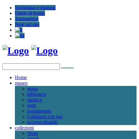
Savigliano e dintorni
Diario di bordo
Trasparenza
Note sul sito
Home
museo
storia
biblioteca
plastico
sede
regolamento
Collabora con noi
accesso disabili
collezioni
Treni
cimeli