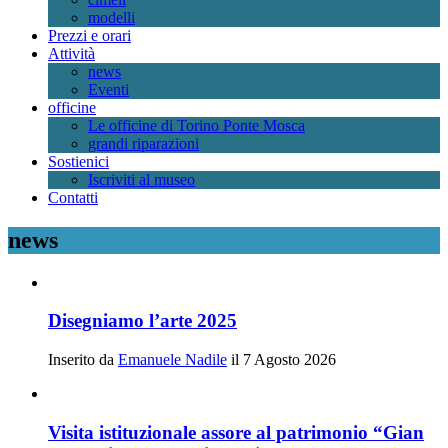
modelli
Prezzi e orari
Attività
news
Eventi
officine
Le officine di Torino Ponte Mosca
grandi riparazioni
Sostienici
Iscriviti al museo
Contatti
news
Disegniamo l’arte 2025
Inserito da
Emanuele Nadile
il 7 Agosto 2026
Visita istituzionale assore al patrimonio “Gian