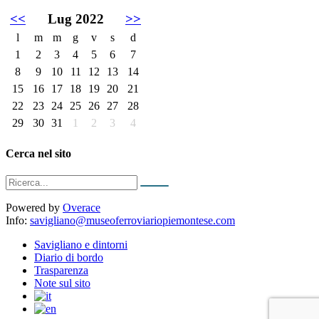
<<
Lug 2022
>>
l
m
m
g
v
s
d
1
2
3
4
5
6
7
8
9
10
11
12
13
14
15
16
17
18
19
20
21
22
23
24
25
26
27
28
29
30
31
1
2
3
4
Cerca nel sito
Powered by
Overace
Info:
savigliano@museoferroviariopiemontese.com
Savigliano e dintorni
Diario di bordo
Trasparenza
Note sul sito