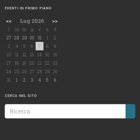
EVENTI IN PRIMO PIANO
<<
Lug 2026
>>
l
m
m
g
v
s
d
27
28
29
30
31
1
2
3
4
5
6
7
8
9
10
11
12
13
14
15
16
17
18
19
20
21
22
23
24
25
26
27
28
29
30
31
1
2
3
4
5
6
CERCA NEL SITO