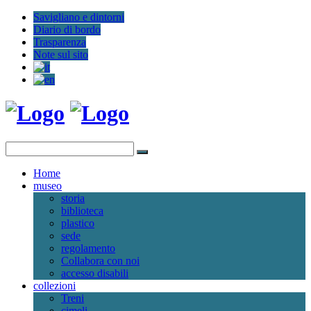
Savigliano e dintorni
Diario di bordo
Trasparenza
Note sul sito
Home
museo
storia
biblioteca
plastico
sede
regolamento
Collabora con noi
accesso disabili
collezioni
Treni
cimeli