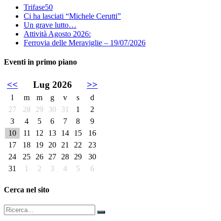
Trifase50
Ci ha lasciati “Michele Cerutti”
Un grave lutto…
Attività Agosto 2026:
Ferrovia delle Meraviglie – 19/07/2026
Eventi in primo piano
<<
Lug 2026
>>
l
m
m
g
v
s
d
27
28
29
30
31
1
2
3
4
5
6
7
8
9
10
11
12
13
14
15
16
17
18
19
20
21
22
23
24
25
26
27
28
29
30
31
1
2
3
4
5
6
Cerca nel sito