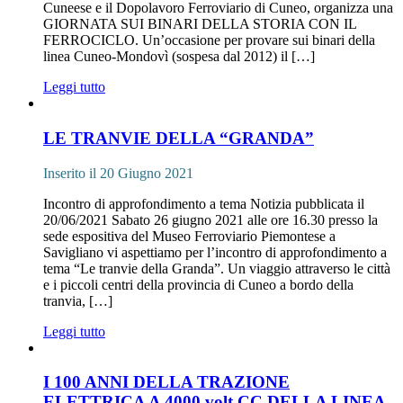
Cuneese e il Dopolavoro Ferroviario di Cuneo, organizza una
GIORNATA SUI BINARI DELLA STORIA CON IL
FERROCICLO. Un’occasione per provare sui binari della
linea Cuneo-Mondovì (sospesa dal 2012) il […]
Leggi tutto
LE TRANVIE DELLA “GRANDA”
Inserito il 20 Giugno 2021
Incontro di approfondimento a tema Notizia pubblicata il
20/06/2021 Sabato 26 giugno 2021 alle ore 16.30 presso la
sede espositiva del Museo Ferroviario Piemontese a
Savigliano vi aspettiamo per l’incontro di approfondimento a
tema “Le tranvie della Granda”. Un viaggio attraverso le città
e i piccoli centri della provincia di Cuneo a bordo della
tranvia, […]
Leggi tutto
I 100 ANNI DELLA TRAZIONE
ELETTRICA A 4000 volt CC DELLA LINEA