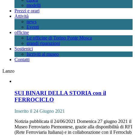
modelli
Prezzi e orari
Attività
news
Eventi
officine
Le officine di Torino Ponte Mosca
grandi riparazioni
Sostienici
Iscriviti al museo
Contatti
Lanzo
SUI BINARI DELLA STORIA con il
FERROCICLO
Inserito il 24 Giugno 2021
Notizia pubblicata il 24/06/2021 Domenica 27 giugno 2021 il
Museo Ferroviario Piemontese, grazie alla disponibilità di RFI
(Rete Ferroviaria Italiana) e in collaborazione con il Ferroclub