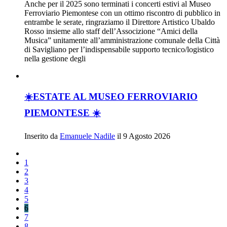
Anche per il 2025 sono terminati i concerti estivi al Museo
Ferroviario Piemontese con un ottimo riscontro di pubblico in
entrambe le serate, ringraziamo il Direttore Artistico Ubaldo
Rosso insieme allo staff dell’Associzione “Amici della
Musica” unitamente all’amministrazione comunale della Città
di Savigliano per l’indispensabile supporto tecnico/logistico
nella gestione degli
☀️ESTATE AL MUSEO FERROVIARIO
PIEMONTESE ☀️
Inserito da
Emanuele Nadile
il 9 Agosto 2026
1
2
3
4
5
6
7
8