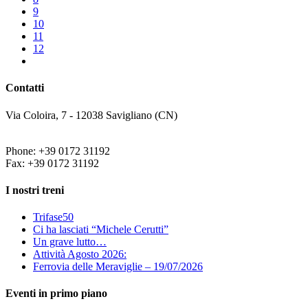
9
10
11
12
Contatti
Via Coloira, 7 - 12038 Savigliano (CN)
Phone: +39 0172 31192
Fax: +39 0172 31192
I nostri treni
Trifase50
Ci ha lasciati “Michele Cerutti”
Un grave lutto…
Attività Agosto 2026:
Ferrovia delle Meraviglie – 19/07/2026
Eventi in primo piano