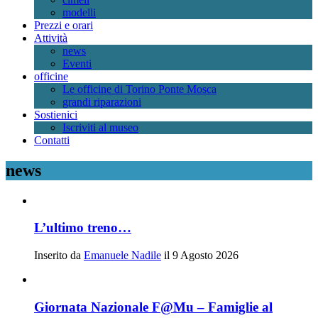
modelli
Prezzi e orari
Attività
news
Eventi
officine
Le officine di Torino Ponte Mosca
grandi riparazioni
Sostienici
Iscriviti al museo
Contatti
news
L’ultimo treno…
Inserito da
Emanuele Nadile
il 9 Agosto 2026
Giornata Nazionale F@Mu – Famiglie al