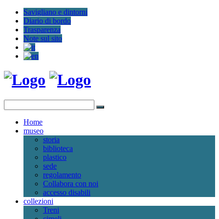
Savigliano e dintorni
Diario di bordo
Trasparenza
Note sul sito
Home
museo
storia
biblioteca
plastico
sede
regolamento
Collabora con noi
accesso disabili
collezioni
Treni
cimeli