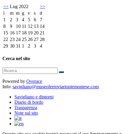
<<
Lug 2022
>>
l
m
m
g
v
s
d
1
2
3
4
5
6
7
8
9
10
11
12
13
14
15
16
17
18
19
20
21
22
23
24
25
26
27
28
29
30
31
1
2
3
4
Cerca nel sito
Powered by
Overace
Info:
savigliano@museoferroviariopiemontese.com
Savigliano e dintorni
Diario di bordo
Trasparenza
Note sul sito
Questo sito usa cookie tecnici necessari al suo funzionamento e