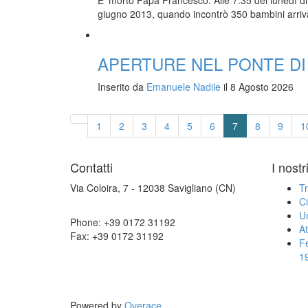
E’ morto Papa Francesco. Alle 7:35 del lunedì d
giugno 2013, quando incontrò 350 bambini arrivati
APERTURE NEL PONTE DI
Inserito da
Emanuele Nadile
il 8 Agosto 2026
1
2
3
4
5
6
7
8
9
1
Contatti
I nostr
Via Coloira, 7 - 12038 Savigliano (CN)
Tr
Ci
U
Phone: +39 0172 31192
At
Fax: +39 0172 31192
Fe
1
Powered by
Overace