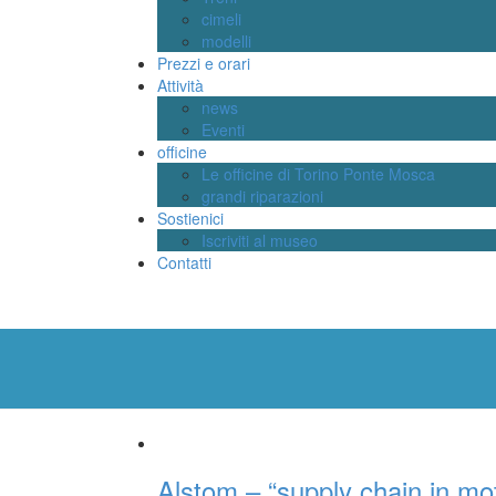
cimeli
modelli
Prezzi e orari
Attività
news
Eventi
officine
Le officine di Torino Ponte Mosca
grandi riparazioni
Sostienici
Iscriviti al museo
Contatti
Alstom – “supply chain in mo