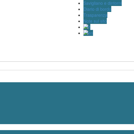
Savigliano e dintorni
Diario di bordo
Trasparenza
Note sul sito