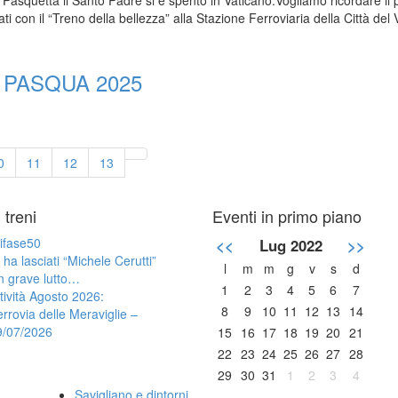
i Pasquetta il Santo Padre si è spento in Vaticano.Vogliamo ricordare 
 con il “Treno della bellezza” alla Stazione Ferroviaria della Città del 
 PASQUA 2025
0
11
12
13
i treni
Eventi in primo piano
ifase50
<<
Lug 2022
>>
 ha lasciati “Michele Cerutti”
l
m
m
g
v
s
d
n grave lutto…
1
2
3
4
5
6
7
tività Agosto 2026:
8
9
10
11
12
13
14
rrovia delle Meraviglie –
9/07/2026
15
16
17
18
19
20
21
22
23
24
25
26
27
28
29
30
31
1
2
3
4
Savigliano e dintorni