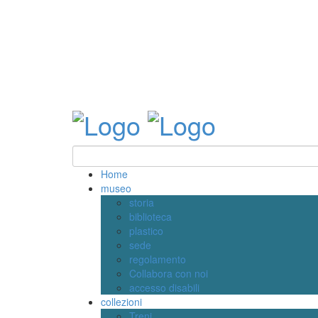
Home
museo
storia
biblioteca
plastico
sede
regolamento
Collabora con noi
accesso disabili
collezioni
Treni