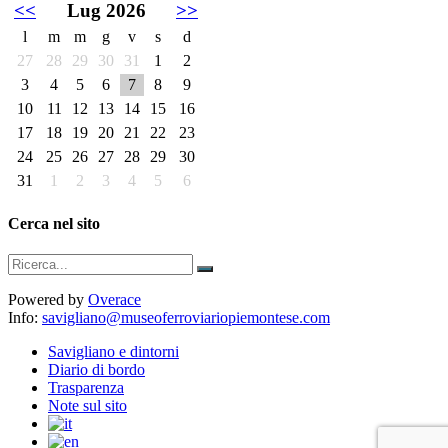
<<
Lug 2026
>>
l
m
m
g
v
s
d
27
28
29
30
31
1
2
3
4
5
6
7
8
9
10
11
12
13
14
15
16
17
18
19
20
21
22
23
24
25
26
27
28
29
30
31
1
2
3
4
5
6
Cerca nel sito
Powered by
Overace
Info:
savigliano@museoferroviariopiemontese.com
Savigliano e dintorni
Diario di bordo
Trasparenza
Note sul sito