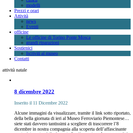
modelli
Prezzi e orari
Attività
news
Eventi
officine
Le officine di Torino Ponte Mosca
grandi riparazioni
Sostienici
Iscriviti al museo
Contatti
attività natale
8 dicembre 2022
Inserito il 11 Dicembre 2022
Alcune immagini da visualizzare, tramite il link sotto riportato,
della bella giornata di ieri al Museo Ferroviario Piemontese…
siete stati davvero tantissimi a scegliere di trascorrere l’8
dicembre in nostra compagnia alla scoperta dell’affascinante