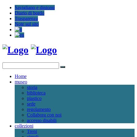
Savigliano e dintorni
Diario di bordo
Trasparenza
Note sul sito
Home
museo
storia
biblioteca
plastico
sede
regolamento
Collabora con noi
accesso disabili
collezioni
Treni
cimeli