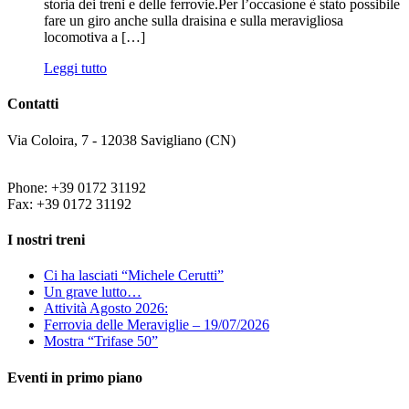
storia dei treni e delle ferrovie.Per l’occasione è stato possibile
fare un giro anche sulla draisina e sulla meravigliosa
locomotiva a […]
Leggi tutto
Contatti
Via Coloira, 7 - 12038 Savigliano (CN)
Phone: +39 0172 31192
Fax: +39 0172 31192
I nostri treni
Ci ha lasciati “Michele Cerutti”
Un grave lutto…
Attività Agosto 2026:
Ferrovia delle Meraviglie – 19/07/2026
Mostra “Trifase 50”
Eventi in primo piano