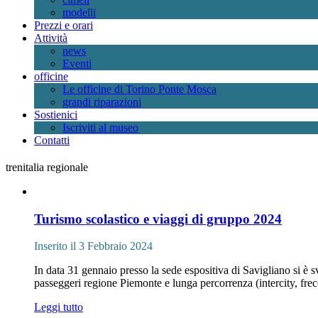
modelli
Prezzi e orari
Attività
news
Eventi
officine
Le officine di Torino Ponte Mosca
grandi riparazioni
Sostienici
Iscriviti al museo
Contatti
trenitalia regionale
Turismo scolastico e viaggi di gruppo 2024
Inserito il 3 Febbraio 2024
In data 31 gennaio presso la sede espositiva di Savigliano si è 
passeggeri regione Piemonte e lunga percorrenza (intercity, frec
Leggi tutto