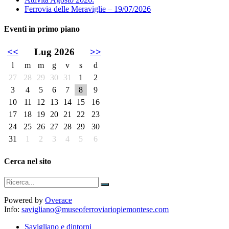
Ferrovia delle Meraviglie – 19/07/2026
Eventi in primo piano
<<
Lug 2026
>>
l
m
m
g
v
s
d
27
28
29
30
31
1
2
3
4
5
6
7
8
9
10
11
12
13
14
15
16
17
18
19
20
21
22
23
24
25
26
27
28
29
30
31
1
2
3
4
5
6
Cerca nel sito
Powered by
Overace
Info:
savigliano@museoferroviariopiemontese.com
Savigliano e dintorni