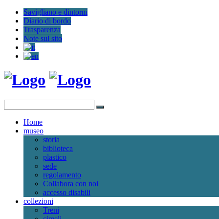
Savigliano e dintorni
Diario di bordo
Trasparenza
Note sul sito
Home
museo
storia
biblioteca
plastico
sede
regolamento
Collabora con noi
accesso disabili
collezioni
Treni
cimeli