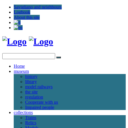
Savigliano and neighbours
Logbook
About this site
Home
museum
history
library
model railways
the site
regulation
Cooperate with us
Impaired people
collections
Trains
Relics
Models