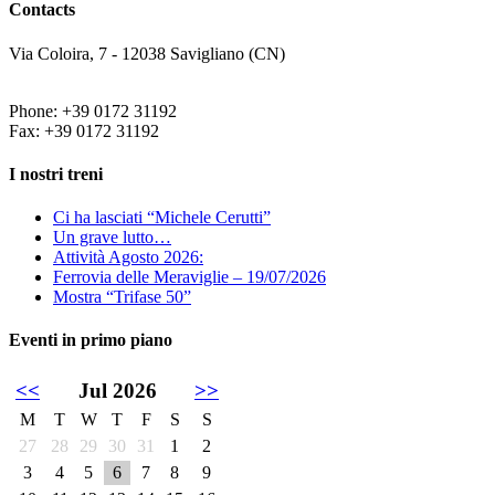
Contacts
Via Coloira, 7 - 12038 Savigliano (CN)
Phone: +39 0172 31192
Fax: +39 0172 31192
I nostri treni
Ci ha lasciati “Michele Cerutti”
Un grave lutto…
Attività Agosto 2026:
Ferrovia delle Meraviglie – 19/07/2026
Mostra “Trifase 50”
Eventi in primo piano
<<
Jul 2026
>>
M
T
W
T
F
S
S
27
28
29
30
31
1
2
3
4
5
6
7
8
9