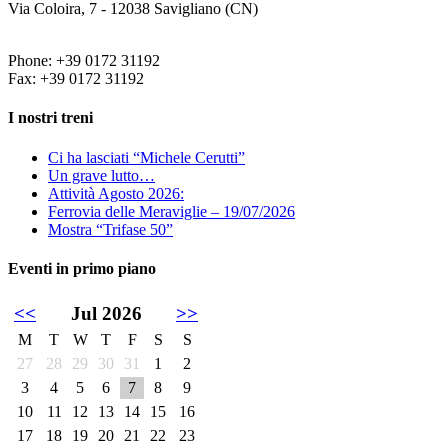
Via Coloira, 7 - 12038 Savigliano (CN)
Phone: +39 0172 31192
Fax: +39 0172 31192
I nostri treni
Ci ha lasciati “Michele Cerutti”
Un grave lutto…
Attività Agosto 2026:
Ferrovia delle Meraviglie – 19/07/2026
Mostra “Trifase 50”
Eventi in primo piano
<<
Jul 2026
>>
M
T
W
T
F
S
S
27
28
29
30
31
1
2
3
4
5
6
7
8
9
10
11
12
13
14
15
16
17
18
19
20
21
22
23