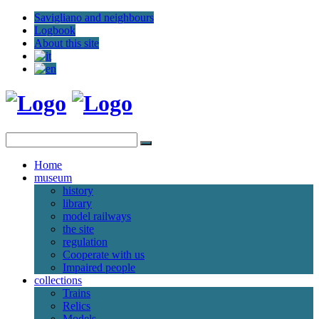
Savigliano and neighbours
Logbook
About this site
Home
museum
history
library
model railways
the site
regulation
Cooperate with us
Impaired people
collections
Trains
Relics
Models