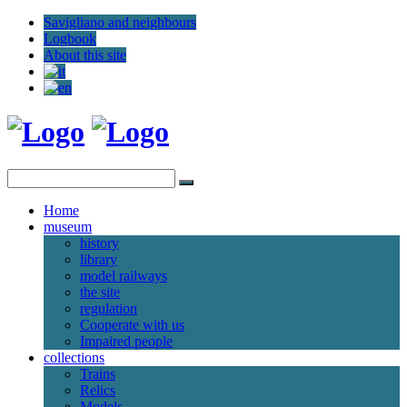
Savigliano and neighbours
Logbook
About this site
Home
museum
history
library
model railways
the site
regulation
Cooperate with us
Impaired people
collections
Trains
Relics
Models