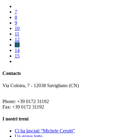
7
8
9
10
11
12
13
14
15
Contacts
Via Coloira, 7 - 12038 Savigliano (CN)
Phone: +39 0172 31192
Fax: +39 0172 31192
I nostri treni
Ci ha lasciati “Michele Cerutti”
Un grave lutto…