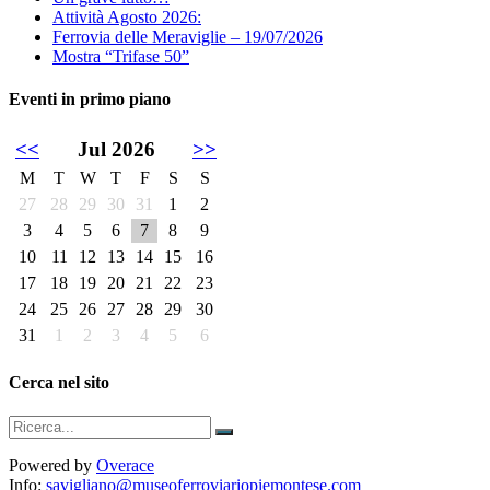
Attività Agosto 2026:
Ferrovia delle Meraviglie – 19/07/2026
Mostra “Trifase 50”
Eventi in primo piano
<<
Jul 2026
>>
M
T
W
T
F
S
S
27
28
29
30
31
1
2
3
4
5
6
7
8
9
10
11
12
13
14
15
16
17
18
19
20
21
22
23
24
25
26
27
28
29
30
31
1
2
3
4
5
6
Cerca nel sito
Powered by
Overace
Info:
savigliano@museoferroviariopiemontese.com