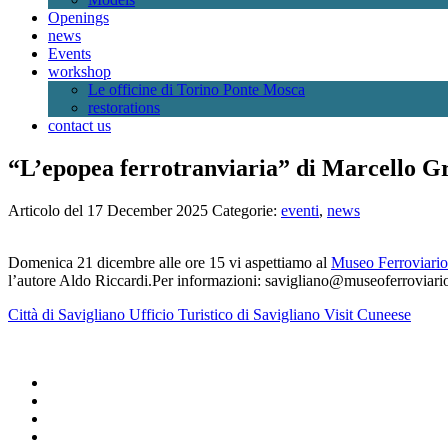
Openings
news
Events
workshop
Le officine di Torino Ponte Mosca
restorations
contact us
“L’epopea ferrotranviaria” di Marcello Gr
Articolo del 17 December 2025
Categorie:
eventi
,
news
Domenica 21 dicembre alle ore 15 vi aspettiamo al
Museo Ferroviari
l’autore Aldo Riccardi.Per informazioni: savigliano@museoferroviari
Città di Savigliano
Ufficio Turistico di Savigliano
Visit Cuneese