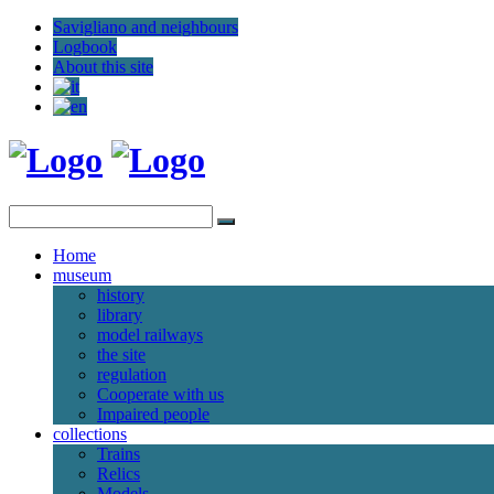
Savigliano and neighbours
Logbook
About this site
Home
museum
history
library
model railways
the site
regulation
Cooperate with us
Impaired people
collections
Trains
Relics
Models