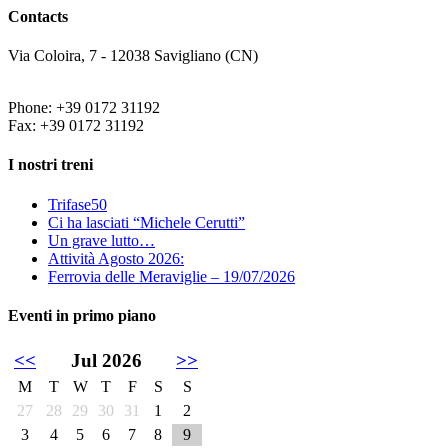
Contacts
Via Coloira, 7 - 12038 Savigliano (CN)
Phone: +39 0172 31192
Fax: +39 0172 31192
I nostri treni
Trifase50
Ci ha lasciati “Michele Cerutti”
Un grave lutto…
Attività Agosto 2026:
Ferrovia delle Meraviglie – 19/07/2026
Eventi in primo piano
<<
Jul 2026
>>
M
T
W
T
F
S
S
27
28
29
30
31
1
2
3
4
5
6
7
8
9