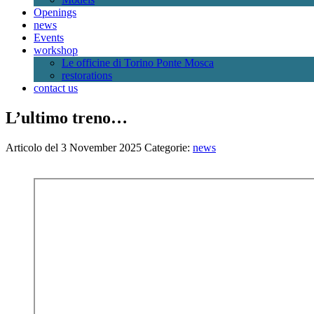
Openings
news
Events
workshop
Le officine di Torino Ponte Mosca
restorations
contact us
L’ultimo treno…
Articolo del 3 November 2025
Categorie:
news