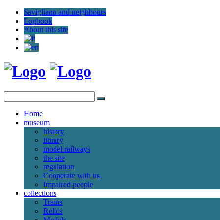
Savigliano and neighbours
Logbook
About this site
Home
museum
history
library
model railways
the site
regulation
Cooperate with us
Impaired people
collections
Trains
Relics
Models