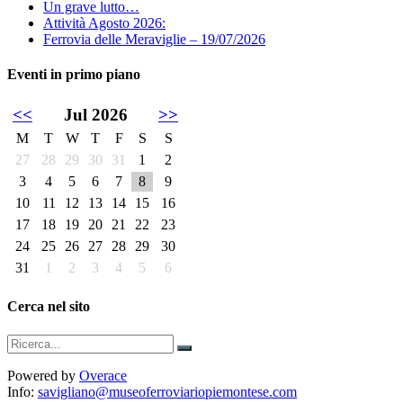
Un grave lutto…
Attività Agosto 2026:
Ferrovia delle Meraviglie – 19/07/2026
Eventi in primo piano
<<
Jul 2026
>>
M
T
W
T
F
S
S
27
28
29
30
31
1
2
3
4
5
6
7
8
9
10
11
12
13
14
15
16
17
18
19
20
21
22
23
24
25
26
27
28
29
30
31
1
2
3
4
5
6
Cerca nel sito
Powered by
Overace
Info:
savigliano@museoferroviariopiemontese.com