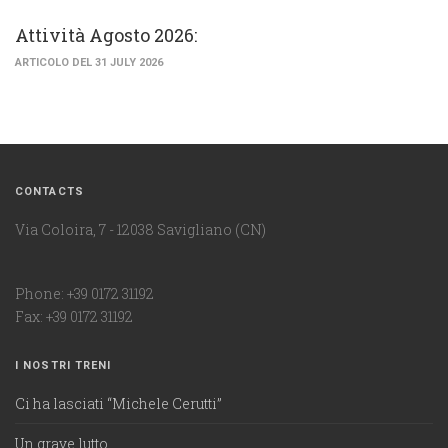
Attività Agosto 2026:
ARTICOLO DEL 31 JULY 2026
CONTACTS
Via Coloira, 7 - 12038 Savigliano (CN)
Phone: +39 0172 31192
Fax: +39 0172 31192
I NOSTRI TRENI
Ci ha lasciati “Michele Cerutti”
Un grave lutto…