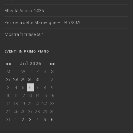
Attività Agosto 2026:
Ferrovia delle Meraviglie – 19/07/2026
Mostra “Trifase 50”
EVENTI IN PRIMO PIANO
<<
Jul 2026
>>
M
T
W
T
F
S
S
27
28
29
30
31
1
2
3
4
5
6
7
8
9
10
11
12
13
14
15
16
17
18
19
20
21
22
23
24
25
26
27
28
29
30
31
1
2
3
4
5
6