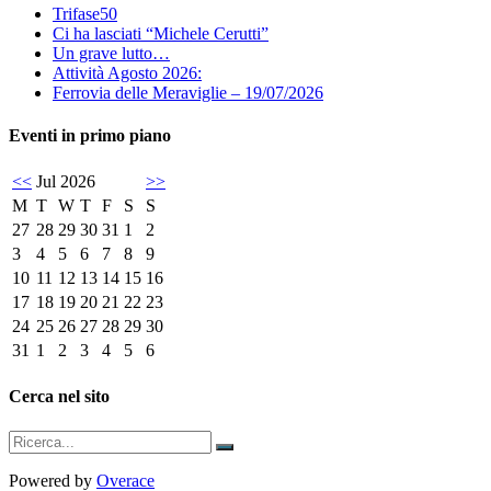
Trifase50
Ci ha lasciati “Michele Cerutti”
Un grave lutto…
Attività Agosto 2026:
Ferrovia delle Meraviglie – 19/07/2026
Eventi in primo piano
<<
Jul 2026
>>
M
T
W
T
F
S
S
27
28
29
30
31
1
2
3
4
5
6
7
8
9
10
11
12
13
14
15
16
17
18
19
20
21
22
23
24
25
26
27
28
29
30
31
1
2
3
4
5
6
Cerca nel sito
Powered by
Overace