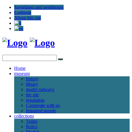
Savigliano and neighbours
Logbook
About this site
Home
museum
history
library
model railways
the site
regulation
Cooperate with us
Impaired people
collections
Trains
Relics
Models