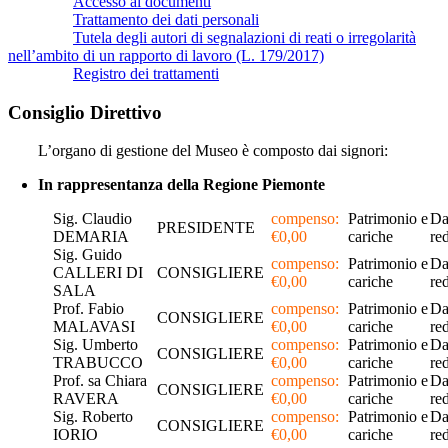
Accesso ai documenti
Trattamento dei dati personali
Tutela degli autori di segnalazioni di reati o irregolarità
nell’ambito di un rapporto di lavoro (L. 179/2017)
Registro dei trattamenti
Consiglio Direttivo
L’organo di gestione del Museo è composto dai signori:
In rappresentanza della Regione Piemonte
Sig. Claudio
compenso:
Patrimonio e
Da
PRESIDENTE
DEMARIA
€0,00
cariche
re
Sig. Guido
compenso:
Patrimonio e
Da
CALLERI DI
CONSIGLIERE
€0,00
cariche
re
SALA
Prof. Fabio
compenso:
Patrimonio e
Da
CONSIGLIERE
MALAVASI
€0,00
cariche
re
Sig. Umberto
compenso:
Patrimonio e
Da
CONSIGLIERE
TRABUCCO
€0,00
cariche
re
Prof. sa Chiara
compenso:
Patrimonio e
Da
CONSIGLIERE
RAVERA
€0,00
cariche
re
Sig. Roberto
compenso:
Patrimonio e
Da
CONSIGLIERE
IORIO
€0,00
cariche
re