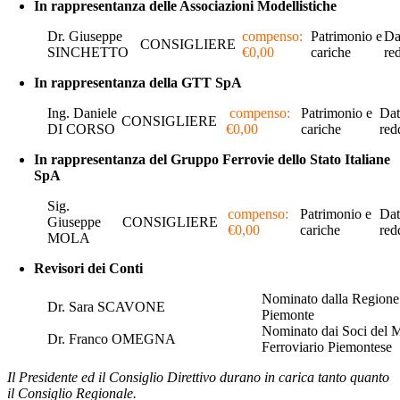
In rappresentanza delle Associazioni Modellistiche
Dr. Giuseppe
compenso:
Patrimonio e
Da
CONSIGLIERE
SINCHETTO
€0,00
cariche
re
In rappresentanza della GTT SpA
Ing. Daniele
compenso:
Patrimonio e
Dat
CONSIGLIERE
DI CORSO
€0,00
cariche
red
In rappresentanza del Gruppo Ferrovie dello Stato Italiane
SpA
Sig.
compenso:
Patrimonio e
Dat
Giuseppe
CONSIGLIERE
€0,00
cariche
red
MOLA
Revisori dei Conti
Nominato dalla Regione
Dr. Sara SCAVONE
Piemonte
Nominato dai Soci del 
Dr. Franco OMEGNA
Ferroviario Piemontese
Il Presidente ed il Consiglio Direttivo durano in carica tanto quanto
il Consiglio Regionale.