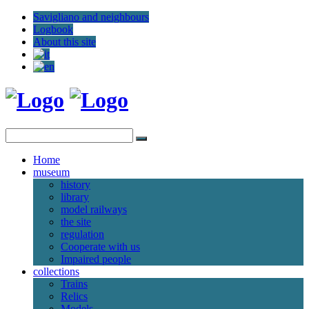
Savigliano and neighbours
Logbook
About this site
Home
museum
history
library
model railways
the site
regulation
Cooperate with us
Impaired people
collections
Trains
Relics
Models