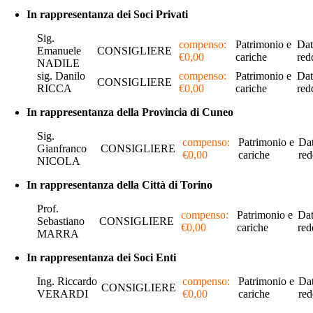
In rappresentanza dei Soci Privati
Sig.
compenso:
Patrimonio e
Dat
Emanuele
CONSIGLIERE
€0,00
cariche
red
NADILE
sig. Danilo
compenso:
Patrimonio e
Dat
CONSIGLIERE
RICCA
€0,00
cariche
red
In rappresentanza della Provincia di Cuneo
Sig.
compenso:
Patrimonio e
Dat
Gianfranco
CONSIGLIERE
€0,00
cariche
red
NICOLA
In rappresentanza della Città di Torino
Prof.
compenso:
Patrimonio e
Dat
Sebastiano
CONSIGLIERE
€0,00
cariche
red
MARRA
In rappresentanza dei Soci Enti
Ing. Riccardo
compenso:
Patrimonio e
Dat
CONSIGLIERE
VERARDI
€0,00
cariche
red