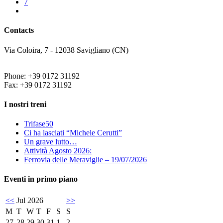
7
Contacts
Via Coloira, 7 - 12038 Savigliano (CN)
Phone: +39 0172 31192
Fax: +39 0172 31192
I nostri treni
Trifase50
Ci ha lasciati “Michele Cerutti”
Un grave lutto…
Attività Agosto 2026:
Ferrovia delle Meraviglie – 19/07/2026
Eventi in primo piano
<<
Jul 2026
>>
M
T
W
T
F
S
S
27
28
29
30
31
1
2