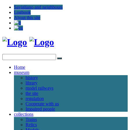
Savigliano and neighbours
Logbook
About this site
Home
museum
history
library
model railways
the site
regulation
Cooperate with us
Impaired people
collections
Trains
Relics
Models