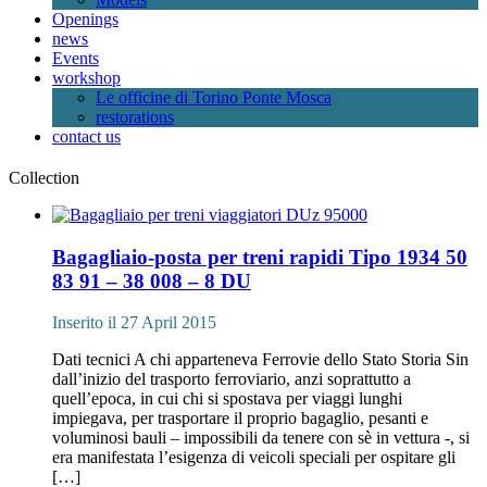
Openings
news
Events
workshop
Le officine di Torino Ponte Mosca
restorations
contact us
Collection
Bagagliaio-posta per treni rapidi Tipo 1934 50
83
91 – 38 008
– 8 DU
Inserito il 27 April 2015
Dati tecnici A chi apparteneva Ferrovie dello Stato Storia Sin
dall’inizio del trasporto ferroviario, anzi soprattutto a
quell’epoca, in cui chi si spostava per viaggi lunghi
impiegava, per trasportare il proprio bagaglio, pesanti e
voluminosi bauli – impossibili da tenere con sè in vettura -, si
era manifestata l’esigenza di veicoli speciali per ospitare gli
[…]