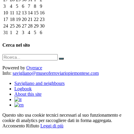
3
4
5
6
7
8
9
10
11
12
13
14
15
16
17
18
19
20
21
22
23
24
25
26
27
28
29
30
31
1
2
3
4
5
6
Cerca nel sito
Powered by
Overace
Info:
savigliano@museoferroviariopiemontese.com
Savigliano and neighbours
Logbook
About this site
Questo sito usa cookie tecnici necessari al suo funzionamento e
cookie di analytics per raccogliere dati in forma aggregata.
Acconsento
Rifiuto
Leggi di più