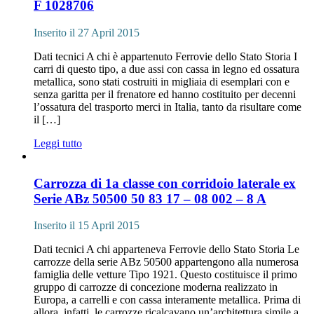
F 1028706
Inserito il 27 April 2015
Dati tecnici A chi è appartenuto Ferrovie dello Stato Storia I
carri di questo tipo, a due assi con cassa in legno ed ossatura
metallica, sono stati costruiti in migliaia di esemplari con e
senza garitta per il frenatore ed hanno costituito per decenni
l’ossatura del trasporto merci in Italia, tanto da risultare come
il […]
Leggi tutto
Carrozza di 1a classe con corridoio laterale ex
Serie ABz 50500 50 83
17 – 08 002
– 8 A
Inserito il 15 April 2015
Dati tecnici A chi apparteneva Ferrovie dello Stato Storia Le
carrozze della serie ABz 50500 appartengono alla numerosa
famiglia delle vetture Tipo 1921. Questo costituisce il primo
gruppo di carrozze di concezione moderna realizzato in
Europa, a carrelli e con cassa interamente metallica. Prima di
allora, infatti, le carrozze ricalcavano un’architettura simile a