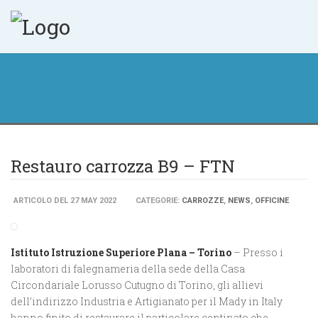
Restauro carrozza B9 – FTN
ARTICOLO DEL 27 MAY 2022
CATEGORIE:
CARROZZE
,
NEWS
,
OFFICINE
Istituto Istruzione Superiore Plana – Torino
– Presso i
laboratori di falegnameria della sede della Casa
Circondariale Lorusso Cutugno di Torino, gli allievi
dell’indirizzo Industria e Artigianato per il Mady in Italy
hanno finito di restaurare il particolare centinato che