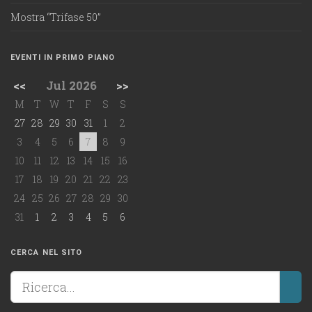
Mostra “Trifase 50”
EVENTI IN PRIMO PIANO
<<
Jul 2026
>>
M
T
W
T
F
S
S
27
28
29
30
31
1
2
3
4
5
6
7
8
9
10
11
12
13
14
15
16
17
18
19
20
21
22
23
24
25
26
27
28
29
30
31
1
2
3
4
5
6
CERCA NEL SITO