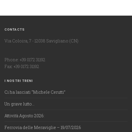
CONTACTS
Via Coloira, 7 - 12038 Savigliano (CN)
Phone: +39 0172 31192
Fax: +39 0172 31192
I NOSTRI TRENI
Ci ha lasciati “Michele Cerutti”
Un grave lutto…
Attività Agosto 2026:
Ferrovia delle Meraviglie – 19/07/2026